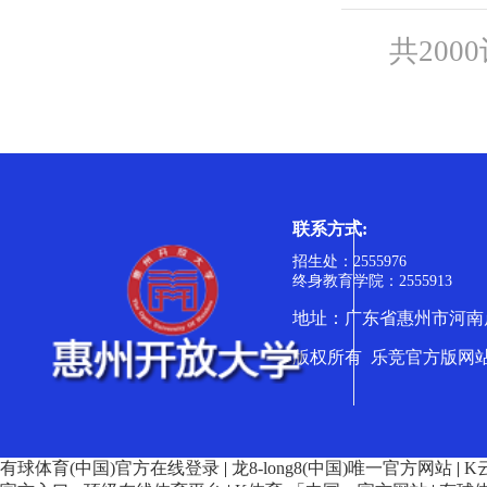
共200
联系方式:
招生处：2555976
终身教育学院：2555913
地址：广东省惠州市河南岸
版权所有 乐竞官方版网
有球体育(中国)官方在线登录
|
龙8-long8(中国)唯一官方网站
|
K