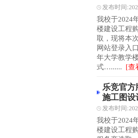
发布时间:2024/
我校于202
楼建设工程
取，现将本
网站登录入
年大学教学
式…......
[查
乐竞官方
施工图设
发布时间:2024/
我校于202
楼建设工程