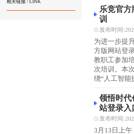
相关链接 / LINK
乐竞官方
训
发布时间:2025/
为进一步提升
方版网站登录
教职工参加
次培训。本
绕“人工智能提
领悟时代
站登录入
发布时间:2025/
3月13日上