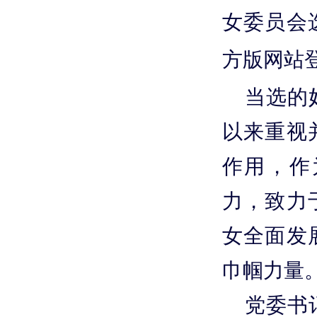
女委员会
方版网站
当选的
以来重视
作用，作
力，致力
女全面发
巾帼力量
党委书