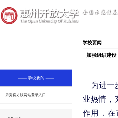
首页
学校概况
乐竞(中国)
教务考务
学校简介
学校要闻
教学信息
>
学校要闻
领导班子
乐竞官方版网站登录入口
考务信息
乐竞(中国)
加强组织建设
xuexiaoxinwen
组织架构
学校要闻
为进一
乐竞官方版网站登录入口
业热情，
作用，在