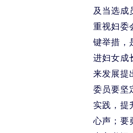
及当选成
重视妇委
键举措，
进妇女成
来发展提
委员要坚
实践，提
心声；要