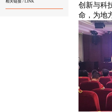
相关链接 / LINK
创新与科
命，为地