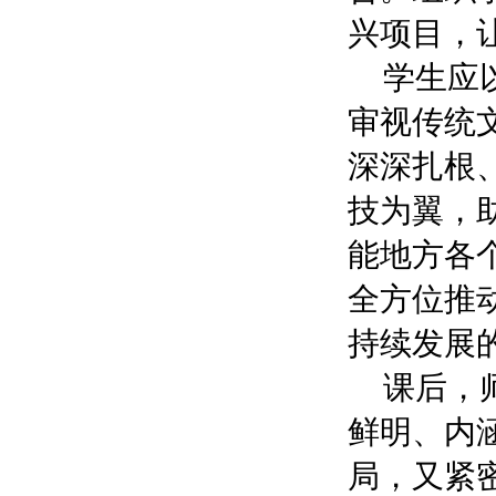
兴项目，
学生应
审视传统
深深扎根
技为翼，
能地方各
全方位推
持续发展
课后，
鲜明、内
局，又紧