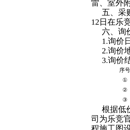
雷、室外
五
、采
1
2
日在
乐
六
、询
1.询价
2.询
3.询
序
①
②
③
根据低
司为乐竞
程
施工图