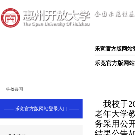
首页
学校概况
乐竞(中国)
教务考务
学校简介
学校要闻
教学信息
>
乐竞官方版网站
领导班子
乐竞官方版网站登录入口
考务信息
乐竞(中国)
乐竞官方版网站
xuexiaoxinwen
组织架构
学校要闻
我
校
于
2
乐竞官方版网站登录入口
老年大学
务
采用公
结果公告