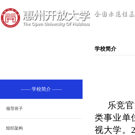
首页
学校概况
乐竞(中国)
教务考务
学校简介
学校要闻
教学信息
>
学校简介
领导班子
乐竞官方版网站登录入口
考务信息
学校概况
xuexiaogaikuang
组织架构
学校简介
乐竞官
领导班子
类事业单
视大学。
组织架构