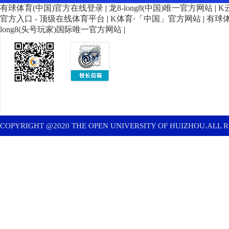
有球体育(中国)官方在线登录
|
龙8-long8(中国)唯一官方网站
|
K
官方入口 - 顶级在线体育平台
|
K体育·「中国」官方网站
|
有球体
long8(头号玩家)国际唯一官方网站
|
微信公众号
校长信箱
COPYRIGHT @2020 THE OPEN UNIVERSITY OF HUIZHOU.ALL 