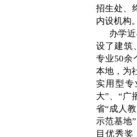
招生处、
内设机构
办学近
设了建筑
专业
50
本地，为
实用型专
大”、“
省“成人
示范基地”
目优秀奖；