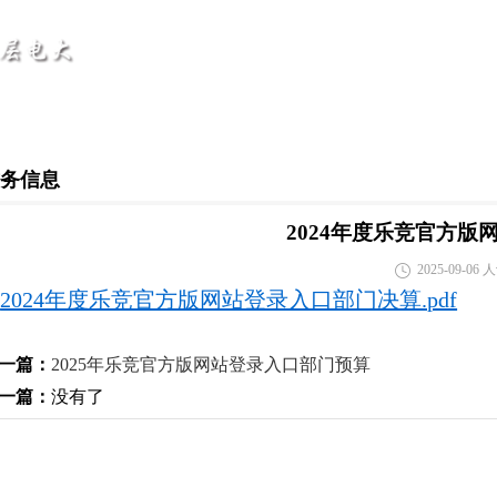
首页
学校概况
乐竞(中国)
教务考务
学历招生
学校简介
学校要闻
教学信息
招生简章
财务信息
领导班子
乐竞官方版网站登录入口
考务信息
专业简介
2024年度乐竞官方版
2025-09-06
人
组织架构
学历招生报
2024年度乐竞官方版网站登录入口部门决算.pdf
一篇：
2025年乐竞官方版网站登录入口部门预算
一篇：
没有了