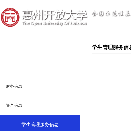
首页
学校概况
乐竞(中国)
教务考务
学校简介
学校要闻
教学信息
>
学生管理服务信
领导班子
乐竞官方版网站登录入口
考务信息
信息公开
xinxigongkai
组织架构
财务信息
资产信息
学生管理服务信息