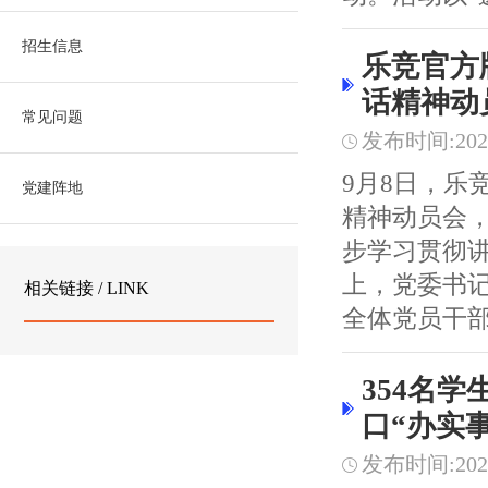
招生信息
乐竞官方
话精神动
常见问题
发布时间:2021/
9月8日，乐
党建阵地
精神动员会，
步学习贯彻
上，党委书
相关链接 / LINK
全体党员干部要
354名
口“办实
发布时间:2021/