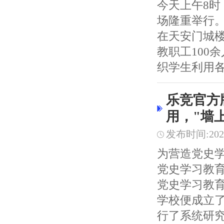
今天上午8时
场隆重举行
在天安门城
教职工100
织学生利用各种
乐竞官方
用，"墙
发布时间:2021/
为营造党史
党史学习教
党史学习教育
学校便成立
行了系统研究梳