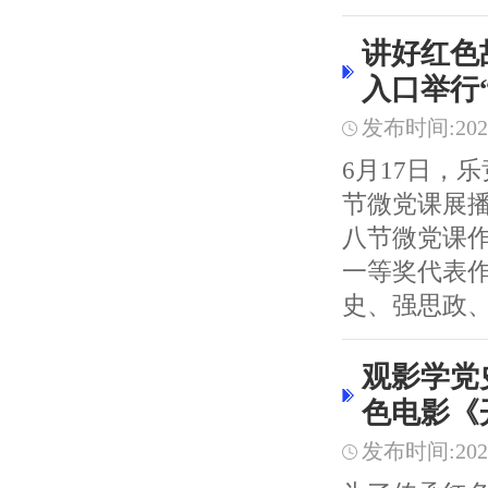
讲好红色
入口举行
发布时间:2021/
6月17日，
节微党课展
八节微党课作
一等奖代表
史、强思政、育
观影学党
色电影《
发布时间:2021/