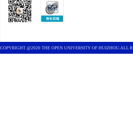
微信公众号
校长信箱
COPYRIGHT @2020 THE OPEN UNIVERSITY OF HUIZHOU.ALL 