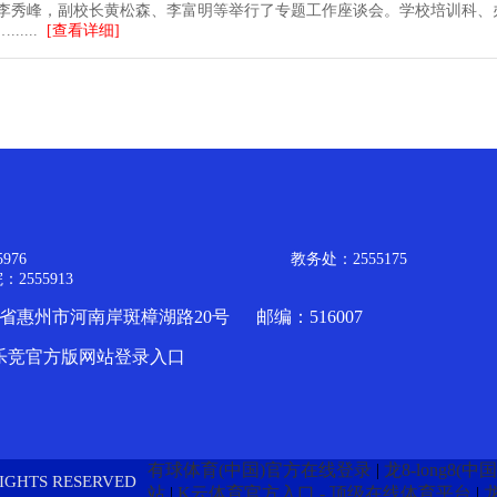
李秀峰，副校长黄松森、李富明等举行了专题工作座谈会。学校培训科、
......
[查看详细]
976
教务处：2555175
2555913
省惠州市河南岸斑樟湖路20号 邮编：516007
乐竞官方版网站登录入口
有球体育(中国)官方在线登录
|
龙8-long8(
RIGHTS RESERVED
站
|
K云体育官方入口 - 顶级在线体育平台
|