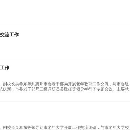
口交流工作
育工作
，副校长吴希东等到惠州市委老干部局开展老年教育工作交流，与市委组
范庆新，市委老干部局三级调研员吴敬征等领导举行了专题会议。主要就
，副校长吴希东等领导到市老年大学开展工作交流调研，与市老年大学校