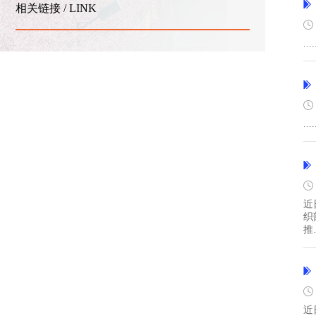
相关链接 / LINK
...
...
近
织
推…
近