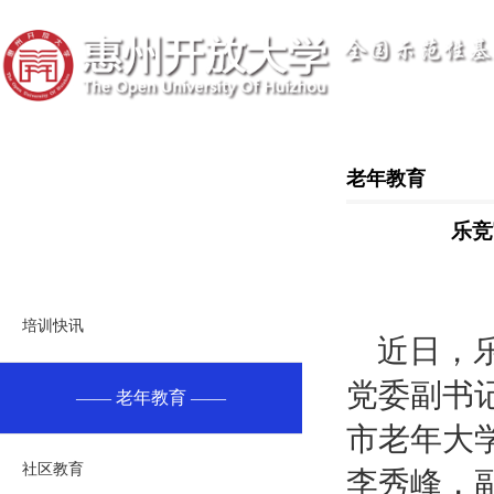
首页
学校概况
乐竞(中国)
教务考务
学校简介
学校要闻
教学信息
>
老年教育
领导班子
乐竞官方版网站登录入口
考务信息
培训业务
乐竞
zhaoshengpeixun
组织架构
培训快讯
近
日，
党委副书
老年教育
市老年大
社区教育
李秀峰，