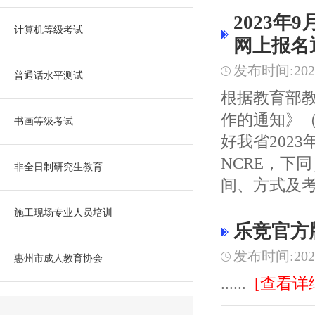
2023年
计算机等级考试
网上报名
发布时间:2023/
普通话水平测试
根据教育部教
作的通知》（
书画等级考试
好我省202
NCRE，下
非全日制研究生教育
间、方式及考试
施工现场专业人员培训
乐竞官方
发布时间:2023/
惠州市成人教育协会
......
[查看详