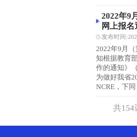
2022年
网上报名
发布时间:2022/
2022年9
知根据教育部
作的通知》（
为做好我省2
NCRE，下同
共15