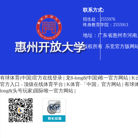
联系方式:
招生处：2555976
终身教育学院：2555913
地址：广东省惠州市河南岸
版权所有 乐竞官方版网
有球体育(中国)官方在线登录
|
龙8-long8(中国)唯一官方网站
|
K
官方入口 - 顶级在线体育平台
|
K体育·「中国」官方网站
|
有球体
long8(头号玩家)国际唯一官方网站
|
微信公众号
校长信箱