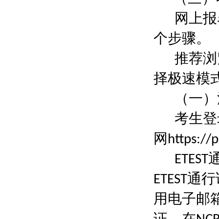
网上报
个步骤。
推荐浏
择极速模
（一）
考生登
网
https://
ETEST
通行
ETEST
用电子邮
证，在