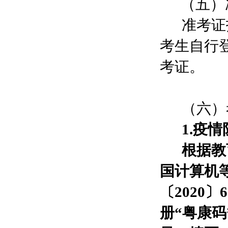
（五）
准考证
考生自行
考证。
（
六
）
1.
疫情
根据教
国计算机
〔2020
册“粤康码