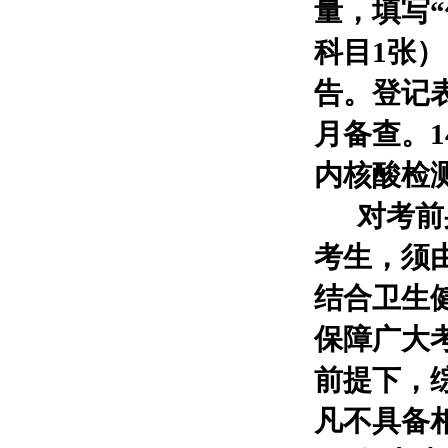
量，填写
科目
1张
告。登记
月备查。
内核酸检
对考前
考生，须
结合卫生
保障广大
前提下，
凡不具备