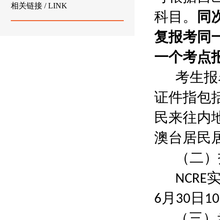
相关链接 / LINK
科目。
同
复报考同
一个考点
考生报
证件指包
民来往内
澳台居民
（二）
NCRE
月
日
6
30
1
0
（三）