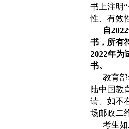
书上注明
“
性、有效
自
2022
书，所有
2022
年为
书。
教育部
陆中国教
请。如不
场邮政二
考生如