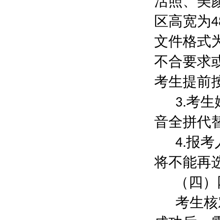
活照、美
区高宽为
4
文件格式
不合要求
考生提前
考生
3.
音全拼代
报考
4.
将不能再
（四）
考生核