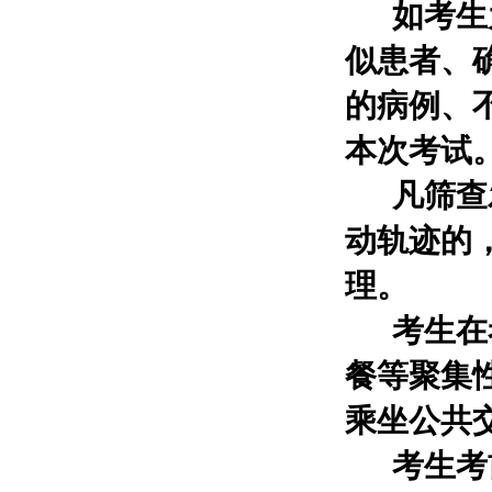
如考生
似患者、
的病例、
本次考试
凡筛查
动轨迹的
理。
考生在
餐等聚集
乘坐公共
考生考