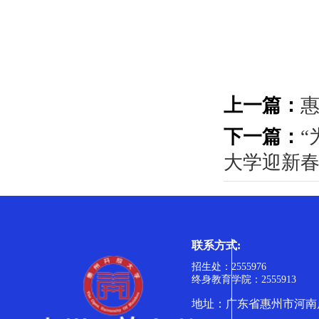
上一篇：
下一篇：
“
大学迎新
联系方式:
招生处：2555976
终身教育学院：2555913
地址：广东省惠州市河南岸