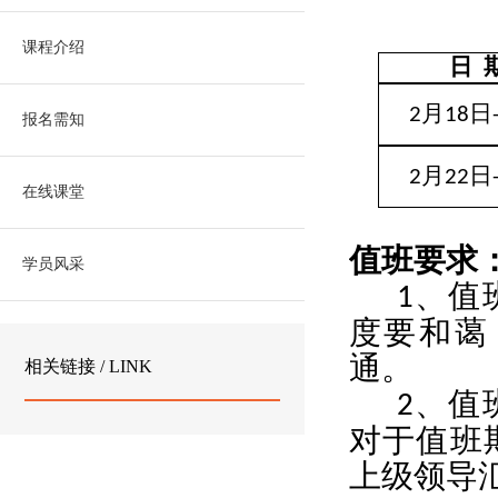
课程介绍
日
月
日
2
18
报名需知
月
日
2
22
在线课堂
值班要求
学员风采
、值
1
度要和蔼
通。
相关链接 / LINK
、值
2
对于值班
上级领导