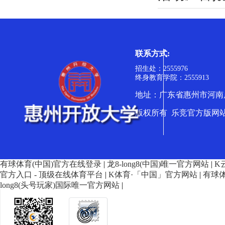
联系方式:
招生处：2555976
终身教育学院：2555913
地址：广东省惠州市河南岸
版权所有 乐竞官方版网
有球体育(中国)官方在线登录
|
龙8-long8(中国)唯一官方网站
|
K
官方入口 - 顶级在线体育平台
|
K体育·「中国」官方网站
|
有球体
long8(头号玩家)国际唯一官方网站
|