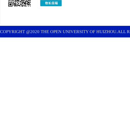
微信公众号
校长信箱
COPYRIGHT @2020 THE OPEN UNIVERSITY OF HUIZHOU.ALL 