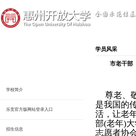
首页
学校概况
乐竞(中国)
教务考务
学校简介
学校要闻
教学信息
>
学员风采
领导班子
乐竞官方版网站登录入口
考务信息
老干部大学
市老干部
laoganbudaxue
组织架构
学校简介
尊老、
是我国的
乐竞官方版网站登录入口
活，让老
部(老年)
招生信息
志愿者协