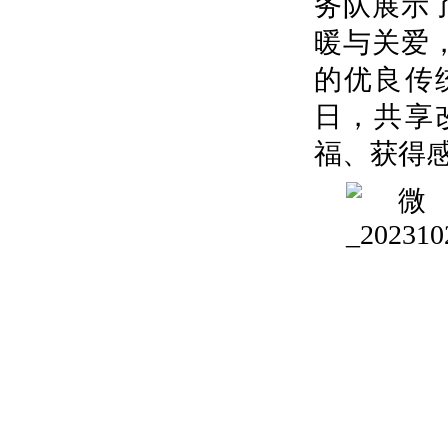
务队展示
暖与关爱
的优良传
日，
共享
福、获得