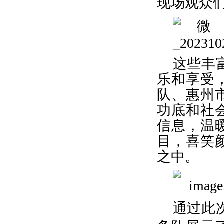
现场观众
这些丰
乐和享受
队、惠州
功底和社
信息，温
目，喜笑
之中。
通过此