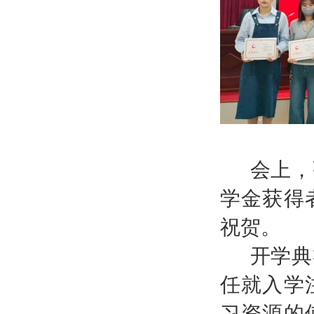
会上，
学金获得
祝贺。
开学典
任就入学
习资源的