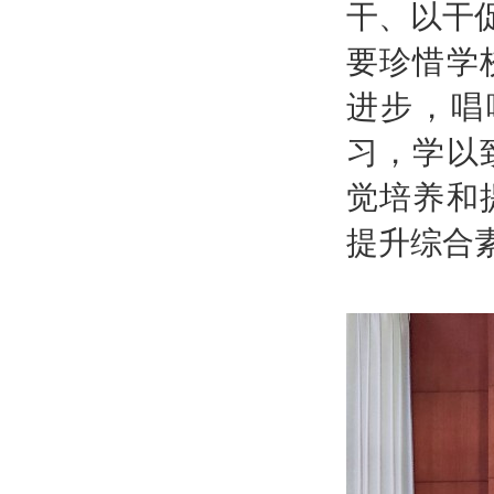
干、以干
要珍惜学
进步，唱
习，学以
觉培养和
提升综合