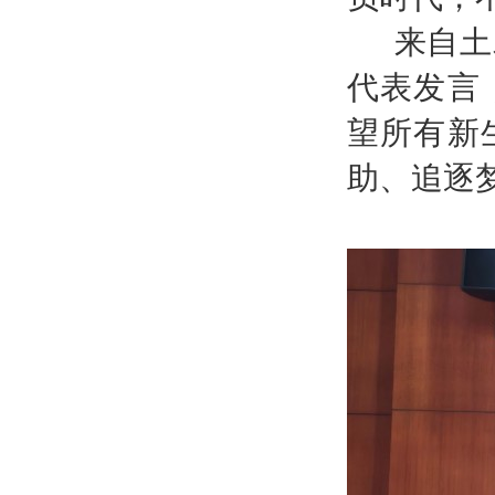
来自土
代表发言
望所有新
助、追逐