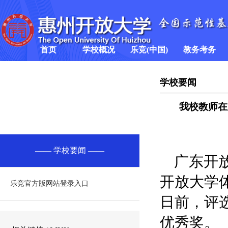
首页
学校概况
乐竞(中国)
教务考务
学校简介
学校要闻
教学信息
>
学校要闻
领导班子
乐竞官方版网站登录入口
考务信息
乐竞(中国)
我校教师在
xuexiaoxinwen
组织架构
学校要闻
广东开放
开放大学
乐竞官方版网站登录入口
日前，评
优秀奖。