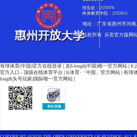
招生处：2555976
终身教育学院：2555913
地址：广东省惠州市河南岸
版权所有 乐竞官方版网
有球体育(中国)官方在线登录
|
龙8-long8(中国)唯一官方网站
|
K
官方入口 - 顶级在线体育平台
|
K体育·「中国」官方网站
|
有球体
long8(头号玩家)国际唯一官方网站
|
微信公众号
校长信箱
COPYRIGHT @2020 THE OPEN UNIVERSITY OF HUIZHOU.ALL 