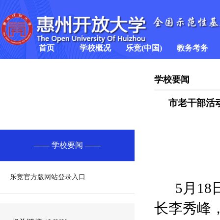
首页
学校概况
乐竞(中国)
教务考务
学校简介
学校要闻
教学信息
>
学校要闻
领导班子
乐竞官方版网站登录入口
考务信息
乐竞(中国)
市老干部活
xuexiaoxinwen
组织架构
学校要闻
乐竞官方版网站登录入口
5月1
长李秀峰