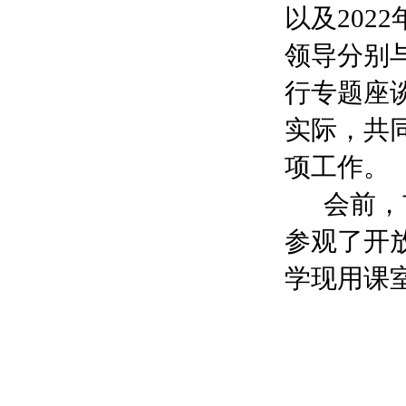
以及202
领导分别
行专题座
实际，共
项工作。
会前，
参观了开
学现用课