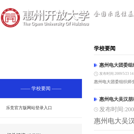
首页
学校概况
乐竞(中国)
教务考务
学校简介
学校要闻
教学信息
>
学校要闻
领导班子
乐竞官方版网站登录入口
考务信息
乐竞(中国)
惠州电大团委组
xuexiaoxinwen
组织架构
发布时间:2009/5/23 14
惠州电大团委组织师生到
学校要闻
惠州电大吴汉朋
乐竞官方版网站登录入口
发布时间:2009/
惠州电大吴汉朋