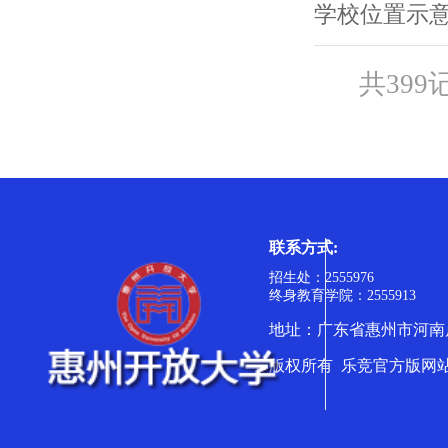
学校位置示意图.
共399
联系方式:
招生处：2555976
终身教育学院：2555913
地址：广东省惠州市河南岸
版权所有 乐竞官方版网