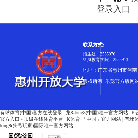
登录入口
联系方式:
招生处：2555976
终身教育学院：2555913
地址：广东省惠州市河南岸
版权所有 乐竞官方版网
有球体育(中国)官方在线登录
|
龙8-long8(中国)唯一官方网站
|
K
官方入口 - 顶级在线体育平台
|
K体育·「中国」官方网站
|
有球体
long8(头号玩家)国际唯一官方网站
|