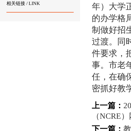
相关链接 / LINK
年）大学
的办学格
制做好招
过渡。同
件要求，
事。市老
任，在确
密抓好教
上一篇：
2
（NCRE
下一篇：