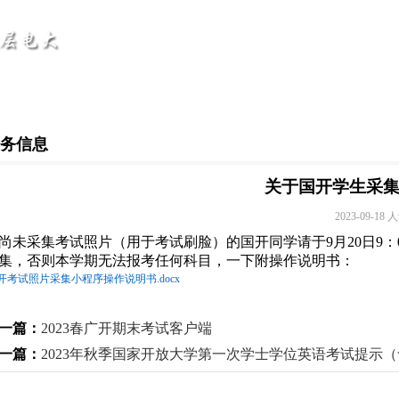
首页
学校概况
乐竞(中国)
教务考务
学历招生
学校简介
学校要闻
教学信息
招生简章
考务信息
领导班子
乐竞官方版网站登录入口
考务信息
专业简介
关于国开学生采
2023-09-18
人
组织架构
学历招生报
尚未采集考试照片（用于考试刷脸）的国开同学请于9月20日9：00
集，否则本学期无法报考任何科目，一下附操作说明书：
开考试照片采集小程序操作说明书.docx
一篇：
2023春广开期末考试客户端
一篇：
2023年秋季国家开放大学第一次学士学位英语考试提示