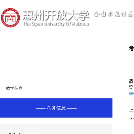
>
教务考务
jiaowuguanli
请
采
教学信息
国
考务信息
上
下