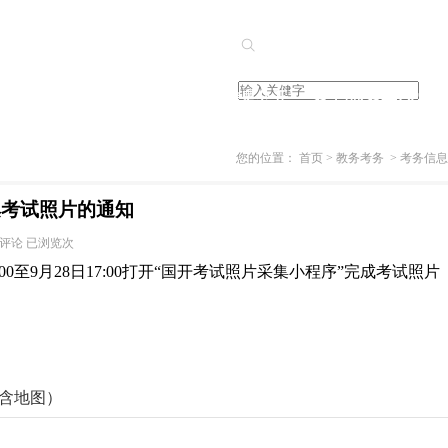
培训业务
信息查询
信息公开
老干部(老年)大学
培训快讯
期末考试信息查询
财务信息
学校简介
您的位置：
首页
>
教务考务
>
考务信息
老年教育
重考报名
资产信息
乐竞官方版网站登
集考试照片的通知
评论
已浏览
次
名
社区教育
成绩查询
学生管理服务信息
招生信息
至9月28日17:00打开“国开考试照片采集小程序”完成考试照片
计算机等级考试
学籍（毕业）信息查询
招生信息
课程介绍
普通话水平测试
培训业务报名
常见问题
报名需知
（含地图）
书画等级考试
党建阵地
在线课堂
非全日制研究生教育
学员风采